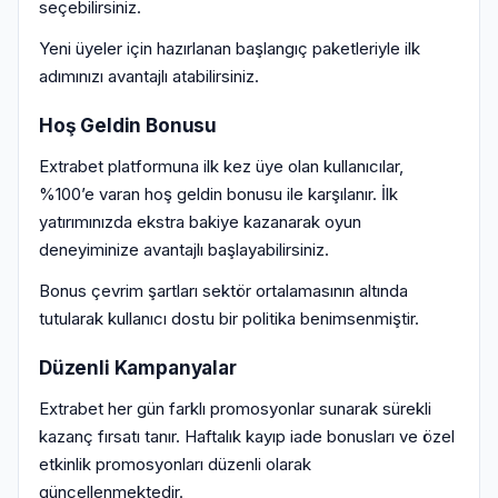
seçebilirsiniz.
Yeni üyeler için hazırlanan başlangıç paketleriyle ilk
adımınızı avantajlı atabilirsiniz.
Hoş Geldin Bonusu
Extrabet platformuna ilk kez üye olan kullanıcılar,
%100’e varan hoş geldin bonusu ile karşılanır. İlk
yatırımınızda ekstra bakiye kazanarak oyun
deneyiminize avantajlı başlayabilirsiniz.
Bonus çevrim şartları sektör ortalamasının altında
tutularak kullanıcı dostu bir politika benimsenmiştir.
Düzenli Kampanyalar
Extrabet her gün farklı promosyonlar sunarak sürekli
kazanç fırsatı tanır. Haftalık kayıp iade bonusları ve özel
etkinlik promosyonları düzenli olarak
güncellenmektedir.