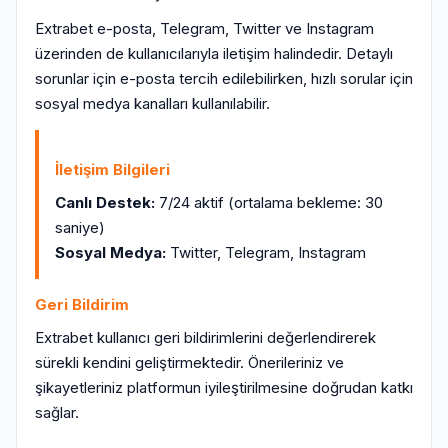
Extrabet e-posta, Telegram, Twitter ve Instagram
üzerinden de kullanıcılarıyla iletişim halindedir. Detaylı
sorunlar için e-posta tercih edilebilirken, hızlı sorular için
sosyal medya kanalları kullanılabilir.
İletişim Bilgileri
Canlı Destek:
7/24 aktif (ortalama bekleme: 30
saniye)
Sosyal Medya:
Twitter, Telegram, Instagram
Geri Bildirim
Extrabet kullanıcı geri bildirimlerini değerlendirerek
sürekli kendini geliştirmektedir. Önerileriniz ve
şikayetleriniz platformun iyileştirilmesine doğrudan katkı
sağlar.