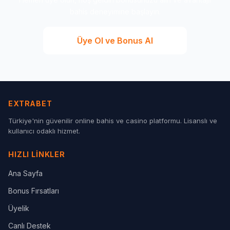
bahis deneyimine başlayın.
Üye Ol ve Bonus Al
EXTRABET
Türkiye'nin güvenilir online bahis ve casino platformu. Lisanslı ve
kullanıcı odaklı hizmet.
HIZLI LINKLER
Ana Sayfa
Bonus Fırsatları
Üyelik
Canlı Destek