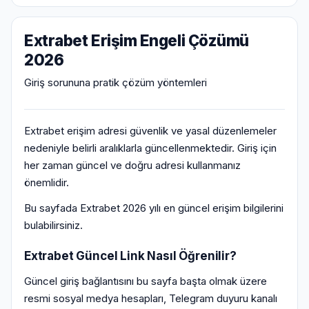
Extrabet Erişim Engeli Çözümü
2026
Giriş sorununa pratik çözüm yöntemleri
Extrabet erişim adresi güvenlik ve yasal düzenlemeler
nedeniyle belirli aralıklarla güncellenmektedir. Giriş için
her zaman güncel ve doğru adresi kullanmanız
önemlidir.
Bu sayfada Extrabet 2026 yılı en güncel erişim bilgilerini
bulabilirsiniz.
Extrabet Güncel Link Nasıl Öğrenilir?
Güncel giriş bağlantısını bu sayfa başta olmak üzere
resmi sosyal medya hesapları, Telegram duyuru kanalı