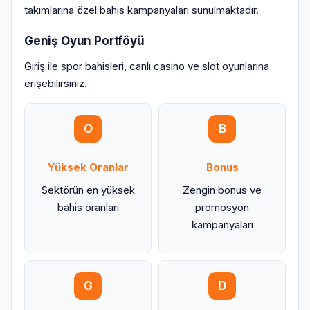
takımlarına özel bahis kampanyaları sunulmaktadır.
Geniş Oyun Portföyü
Giriş ile spor bahisleri, canlı casino ve slot oyunlarına
erişebilirsiniz.
O
B
Yüksek Oranlar
Bonus
Sektörün en yüksek
Zengin bonus ve
bahis oranları
promosyon
kampanyaları
G
D