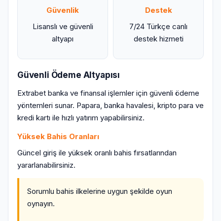
Güvenlik
Destek
Lisanslı ve güvenli
7/24 Türkçe canlı
altyapı
destek hizmeti
Güvenli Ödeme Altyapısı
Extrabet banka ve finansal işlemler için güvenli ödeme
yöntemleri sunar. Papara, banka havalesi, kripto para ve
kredi kartı ile hızlı yatırım yapabilirsiniz.
Yüksek Bahis Oranları
Güncel giriş ile yüksek oranlı bahis fırsatlarından
yararlanabilirsiniz.
Sorumlu bahis ilkelerine uygun şekilde oyun
oynayın.