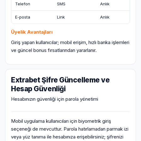
Telefon
SMS
Anlık
E-posta
Link
Anlık
Üyelik Avantajları
Giriş yapan kullanıcılar; mobil erişim, hızlı banka işlemleri
ve güncel bonus fırsatlarından yararlanır.
Extrabet Şifre Güncelleme ve
Hesap Güvenliği
Hesabınızın güvenliği için parola yönetimi
Mobil uygulama kullanıcıları için biyometrik giriş
seçeneği de mevcuttur. Parola hatırlamadan parmak izi
veya yüz tanıma ile hesabınıza erişebilirsiniz; şifrenizi