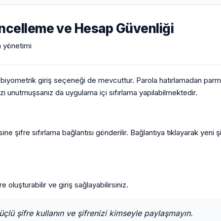
üncelleme ve Hesap Güvenliği
a yönetimi
in biyometrik giriş seçeneği de mevcuttur. Parola hatırlamadan parm
nizi unutmuşsanız da uygulama içi sıfırlama yapılabilmektedir.
ne şifre sıfırlama bağlantısı gönderilir. Bağlantıya tıklayarak yeni şif
 oluşturabilir ve giriş sağlayabilirsiniz.
üçlü şifre kullanın ve şifrenizi kimseyle paylaşmayın.