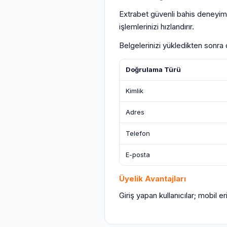
Extrabet güvenli bahis deneyimi
işlemlerinizi hızlandırır.
Belgelerinizi yükledikten sonra
Doğrulama Türü
Kimlik
Adres
Telefon
E-posta
Üyelik Avantajları
Giriş yapan kullanıcılar; mobil e