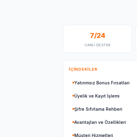
7/24
CANLI DESTEK
İÇINDEKILER
Yatırımsız Bonus Fırsatları
Üyelik ve Kayıt İşlemi
Şifre Sıfırlama Rehberi
Avantajları ve Özellikleri
Müşteri Hizmetleri