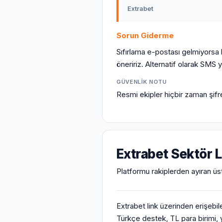
Extrabet
Sorun Giderme
Sıfırlama e-postası gelmiyorsa 
öneririz. Alternatif olarak SMS 
GÜVENLIK NOTU
Resmi ekipler hiçbir zaman şifr
Extrabet Sektör Li
Platformu rakiplerden ayıran üst
Extrabet link üzerinden erişebil
Türkçe destek, TL para birimi,