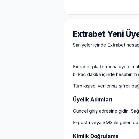
Extrabet Yeni Üye
Saniyeler içinde Extrabet hesa
Extrabet platformuna üye olmak
birkaç dakika içinde hesabınızı o
Tüm kişisel verileriniz şifreli ba
Üyelik Adımları
Güncel giriş adresine gidin. Sağ
E-posta veya SMS ile gelen doğr
Kimlik Doğrulama