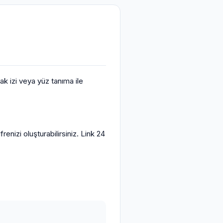
ak izi veya yüz tanıma ile
renizi oluşturabilirsiniz. Link 24