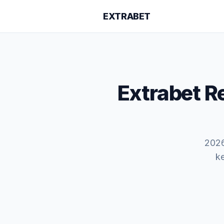
EXTRABET
Extrabet Re
2026
ke