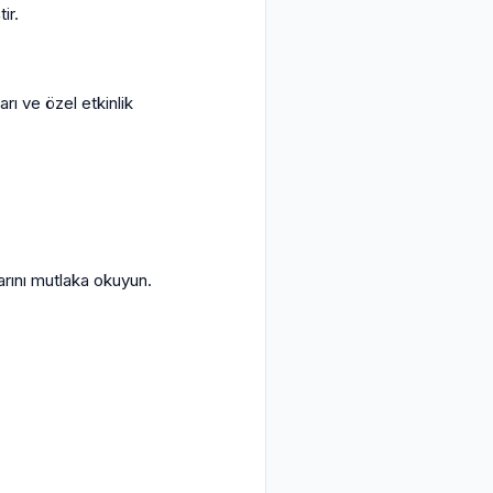
ir.
rı ve özel etkinlik
arını mutlaka okuyun.