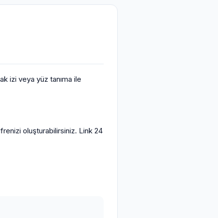
ak izi veya yüz tanıma ile
renizi oluşturabilirsiniz. Link 24