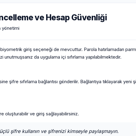
üncelleme ve Hesap Güvenliği
a yönetimi
in biyometrik giriş seçeneği de mevcuttur. Parola hatırlamadan parm
nizi unutmuşsanız da uygulama içi sıfırlama yapılabilmektedir.
ne şifre sıfırlama bağlantısı gönderilir. Bağlantıya tıklayarak yeni şif
 oluşturabilir ve giriş sağlayabilirsiniz.
üçlü şifre kullanın ve şifrenizi kimseyle paylaşmayın.