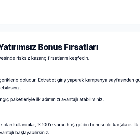
 Yatırımsız Bonus Fırsatları
esinde risksiz kazanç fırsatlarını keşfedin.
çeriklerle doludur. Extrabet giriş yaparak kampanya sayfasından günce
ilirsiniz.
gıç paketleriyle ilk adımınızı avantajlı atabilirsiniz.
olan kullanıcılar, %100’e varan hoş geldin bonusu ile karşılanır. İlk
tajlı başlayabilirsiniz.