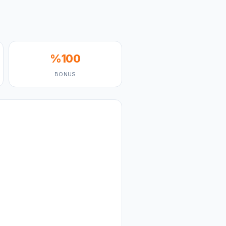
%100
BONUS