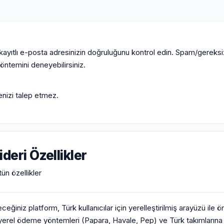
kayıtlı e-posta adresinizin doğruluğunu kontrol edin. Spam/gereks
yöntemini deneyebilirsiniz.
enizi talep etmez.
deri Özellikler
ün özellikler
eceğiniz platform, Türk kullanıcılar için yerelleştirilmiş arayüzü il
 yerel ödeme yöntemleri (Papara, Havale, Pep) ve Türk takımlarına