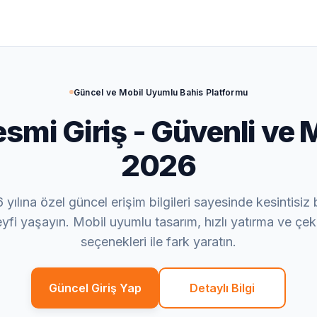
Güncel ve Mobil Uyumlu Bahis Platformu
smi Giriş - Güvenli ve 
2026
 yılına özel güncel erişim bilgileri sayesinde kesintisiz 
yfi yaşayın. Mobil uyumlu tasarım, hızlı yatırma ve çe
seçenekleri ile fark yaratın.
Güncel Giriş Yap
Detaylı Bilgi