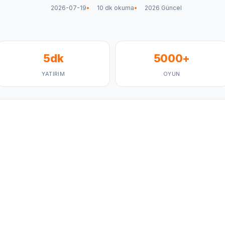
2026-07-19
10 dk okuma
2026 Güncel
5dk
5000+
YATIRIM
OYUN