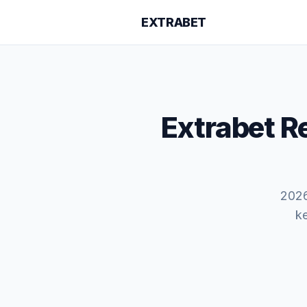
EXTRABET
Extrabet Re
2026
ke