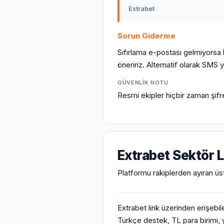
Extrabet
Sorun Giderme
Sıfırlama e-postası gelmiyorsa 
öneririz. Alternatif olarak SMS 
GÜVENLIK NOTU
Resmi ekipler hiçbir zaman şifr
Extrabet Sektör Li
Platformu rakiplerden ayıran üst
Extrabet link üzerinden erişebil
Türkçe destek, TL para birimi,