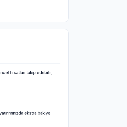
l fırsatları takip edebilir,
 yatırımınızda ekstra bakiye