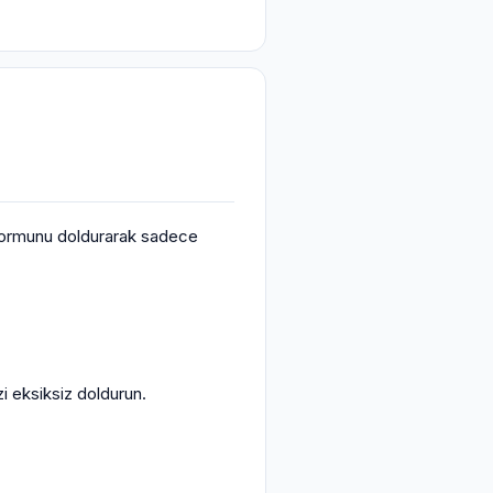
t formunu doldurarak sadece
zi eksiksiz doldurun.