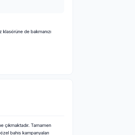
iz klasörüne de bakmanızı
e öne çıkmaktadır. Tamamen
 özel bahis kampanyaları