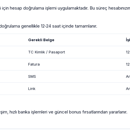
 için hesap doğrulama işlemi uygulamaktadır. Bu süreç hesabınızın 
 doğrulama genellikle 12‑24 saat içinde tamamlanır.
Gerekli Belge
İş
TC Kimlik / Pasaport
12
Fatura
12
SMS
An
Link
An
rişim, hızlı banka işlemleri ve güncel bonus fırsatlarından yararlanır.