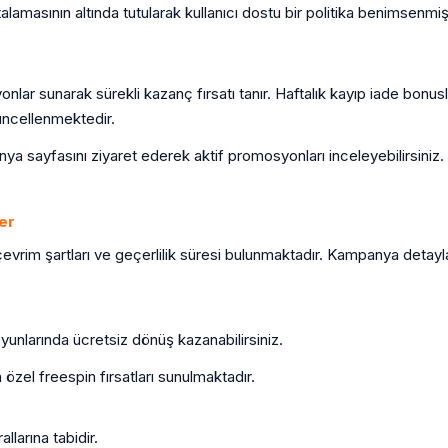
alamasının altında tutularak kullanıcı dostu bir politika benimsenmişt
nlar sunarak sürekli kazanç fırsatı tanır. Haftalık kayıp iade bonusla
üncellenmektedir.
 sayfasını ziyaret ederek aktif promosyonları inceleyebilirsiniz.
er
vrim şartları ve geçerlilik süresi bulunmaktadır. Kampanya detayl
yunlarında ücretsiz dönüş kazanabilirsiniz.
n özel freespin fırsatları sunulmaktadır.
larına tabidir.