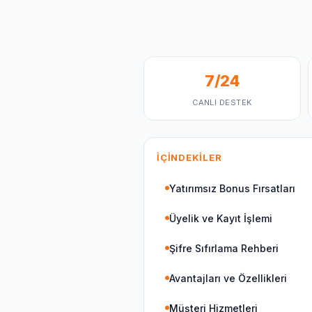
7/24
CANLI DESTEK
İÇINDEKILER
Yatırımsız Bonus Fırsatları
Üyelik ve Kayıt İşlemi
Şifre Sıfırlama Rehberi
Avantajları ve Özellikleri
Müşteri Hizmetleri