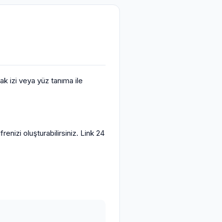
ak izi veya yüz tanıma ile
renizi oluşturabilirsiniz. Link 24