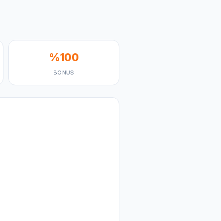
%100
BONUS