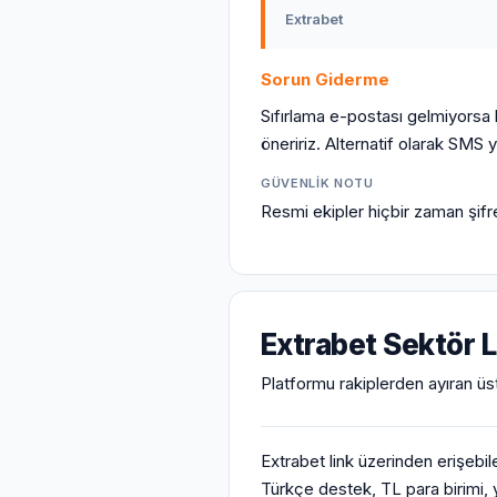
Extrabet
Sorun Giderme
Sıfırlama e-postası gelmiyorsa 
öneririz. Alternatif olarak SMS 
GÜVENLIK NOTU
Resmi ekipler hiçbir zaman şifr
Extrabet Sektör Li
Platformu rakiplerden ayıran üst
Extrabet link üzerinden erişebil
Türkçe destek, TL para birimi,